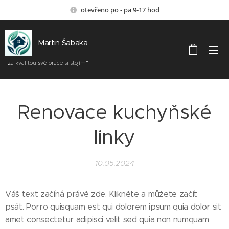
otevřeno po - pa 9-17 hod
Martin Šabaka
"za kvalitou své práce si stojím"
Renovace kuchyňské
linky
10.05.2024
Váš text začíná právě zde. Klikněte a můžete začít
psát. Porro quisquam est qui dolorem ipsum quia dolor sit
amet consectetur adipisci velit sed quia non numquam